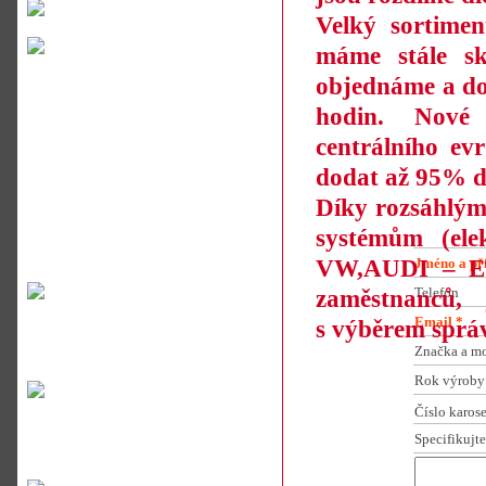
Velký sortimen
máme stále sk
objednáme a do
hodin. Nové 
centrálního e
dodat až 95% d
Díky rozsáhlým
systémům (elek
VW,AUDI – ET
Jméno a př
Telefon
zaměstnanců,
Email *
s výběrem sprá
Značka a m
Rok výroby
Číslo karos
Specifikujt