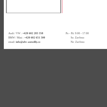
Audi / VW :
+420 602 283 358
Po - Pá: 9:00 - 17:00
BMW / Mini :
+420 602 651 500
So: Zavřeno
email:
info@abv-autodily.cz
Ne: Zavřeno