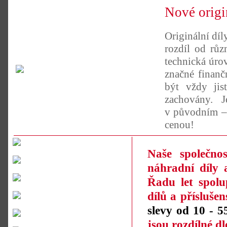
Nové origi
Originální díl
rozdíl od růz
technická úro
značné finanč
být vždy jist
zachovány. 
v původním – 
cenou!
Naše společno
náhradní díly 
Řadu let spolu
dílů a přísluš
slevy od 10 - 
jsou rozdílné d