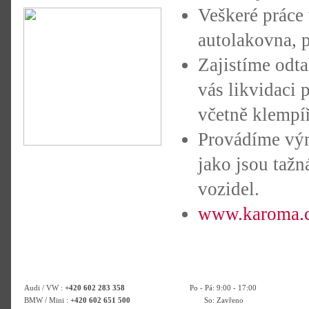
Veškeré práce 
autolakovna, 
Zajistíme odt
vás likvidaci 
včetně klempí
Provádíme vým
jako jsou tažn
vozidel.
www.karoma.
Audi / VW :
+420 602 283 358
Po - Pá: 9:00 - 17:00
BMW / Mini :
+420 602 651 500
So: Zavřeno